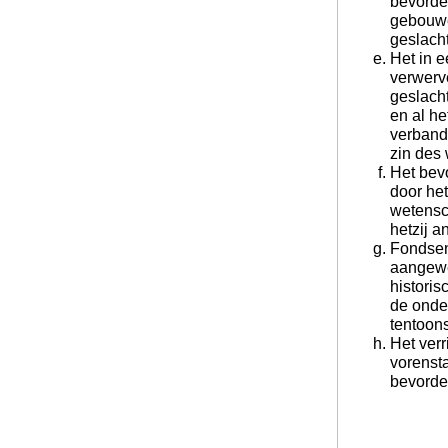
bevorde
gebouwe
geslacht
Het in e
verwerv
geslacht
en al he
verband 
zin des
Het bev
door het
wetensc
hetzij a
Fondsen
aangewe
histori
de onde
tentoons
Het verr
vorenst
bevorder