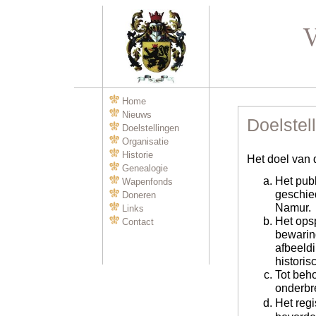
Home
Nieuws
Doelstel
Doelstellingen
Organisatie
Historie
Het doel van d
Genealogie
Het pub
Wapenfonds
geschie
Doneren
Namur.
Links
Het opsp
Contact
bewarin
afbeeld
historis
Tot beh
onderbr
Het reg